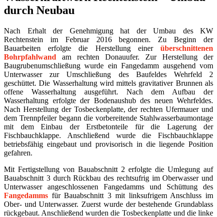
durch Neubau
Nach Erhalt der Genehmigung hat der Umbau des KW
Rechtenstein im Februar 2016 begonnen. Zu Beginn der
Bauarbeiten erfolgte die Herstellung einer
überschnittenen
Bohrpfahlwand
am rechten Donauufer. Zur Herstellung der
Baugrubenumschließung wurde ein Fangedamm ausgehend vom
Unterwasser zur Umschließung des Baufeldes Wehrfeld 2
geschüttet. Die Wasserhaltung wird mittels gravitativer Brunnen als
offene Wasserhaltung ausgeführt. Nach dem Aufbau der
Wasserhaltung erfolgte der Bodenaushub des neuen Wehrfeldes.
Nach Herstellung der Tosbeckenplatte, der rechten Ufermauer und
dem Trennpfeiler begann die vorbereitende Stahlwasserbaumontage
mit dem Einbau der Erstbetonteile für die Lagerung der
Fischbauchklappe. Anschließend wurde die Fischbauchklappe
betriebsfähig eingebaut und provisorisch in die liegende Position
gefahren.
Mit Fertigstellung von Bauabschnitt 2 erfolgte die Umlegung auf
Bauabschnitt 3 durch Rückbau des rechtsufrig im Oberwasser und
Unterwasser angeschlossenen Fangedamms und Schüttung des
Fangedamms
für Bauabschnitt 3 mit linksufrigem Anschluss im
Ober- und Unterwasser. Zuerst wurde der bestehende Grundablass
rückgebaut. Anschließend wurden die Tosbeckenplatte und die linke