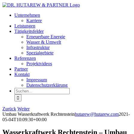
Zum
Inhalt
Unternehmen
springen
Karriere
Leistungen
Tätigkeitsfelder
Erneuerbare Energie
Wasser & Umwelt
Infrastruktur
Spezialgebiete
Referenzen
Projektvideos
Partner
Kontakt
Impressum
Datenschutzerklärung
Suche
nach:
Zurück
Weiter
Umbau Wasserkraftwerk Rechtenstein
hutarew@hutarew.com
2021-
05-04T10:09:30+00:00
Wasserkraftwerk Rechtenstein – Umbau